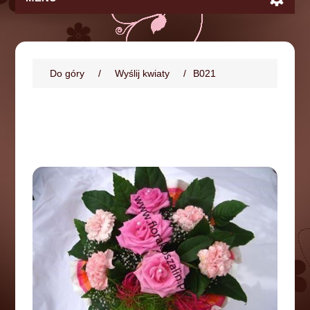
Do góry
/
Wyślij kwiaty
/
B021