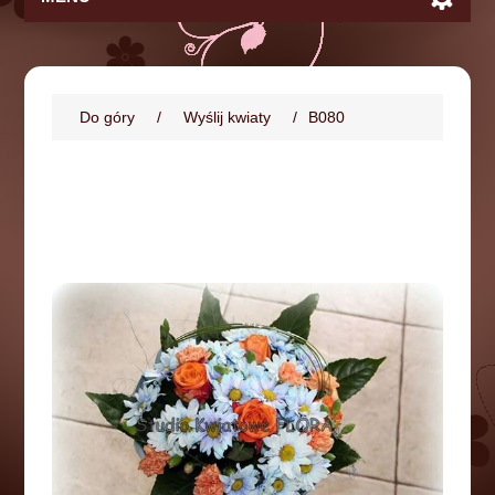
Do góry
/
Wyślij kwiaty
/
B080