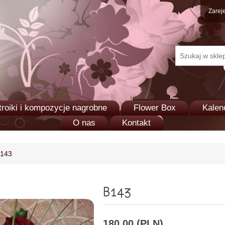
Zareje
troiki i kompozycje nagrobne
Flower Box
Kalen
O nas
Kontakt
143
B143
180,00 (PLN)