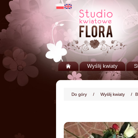
Wyślij kwiaty
S
Do góry
/
Wyślij kwiaty
/
B