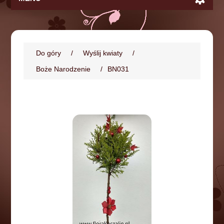
Do góry
/
Wyślij kwiaty
/
Boże Narodzenie
/
BN031