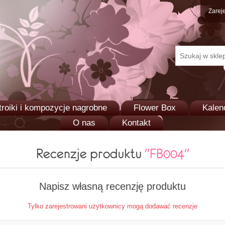
Zareje
troiki i kompozycje nagrobne
Flower Box
Kalen
O nas
Kontakt
Recenzje produktu
FB004
Napisz własną recenzję produktu
Tylko zarejestrowani użytkownicy mogą dodawać recenzje