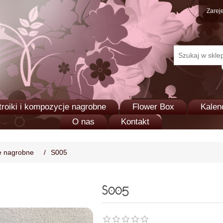
Zareje
troiki i kompozycje nagrobne
Flower Box
Kalen
O nas
Kontakt
je nagrobne
/
S005
S005