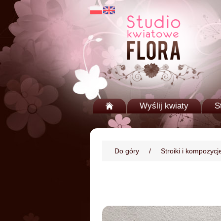
Wyślij kwiaty
S
Do góry
/
Stroiki i kompozyc