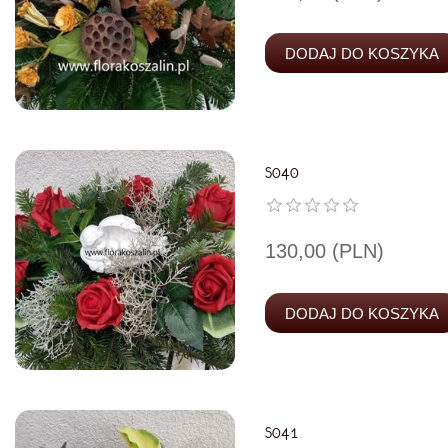
S040
130,00 (PLN)
S041