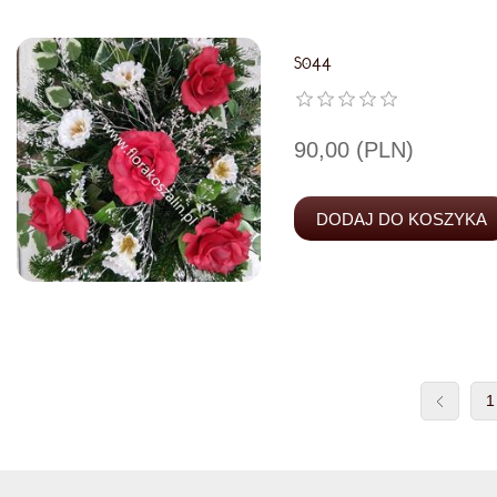
S044
90,00 (PLN)
1